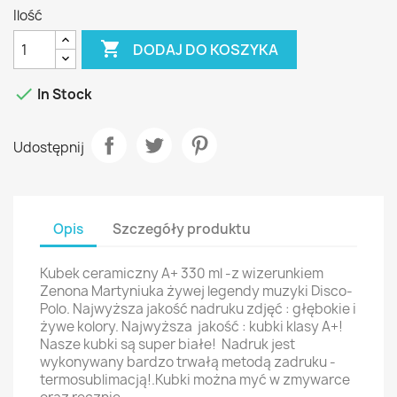
Ilość

DODAJ DO KOSZYKA

In Stock
Udostępnij
Opis
Szczegóły produktu
Kubek ceramiczny A+ 330 ml -z wizerunkiem
Zenona Martyniuka żywej legendy muzyki Disco-
Polo. Najwyższa jakość nadruku zdjęć : głębokie i
żywe kolory. Najwyższa jakość : kubki klasy A+!
Nasze kubki są super białe! Nadruk jest
wykonywany bardzo trwałą metodą zadruku -
termosublimacją!.Kubki można myć w zmywarce