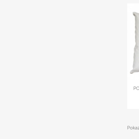
PO
Pokaz