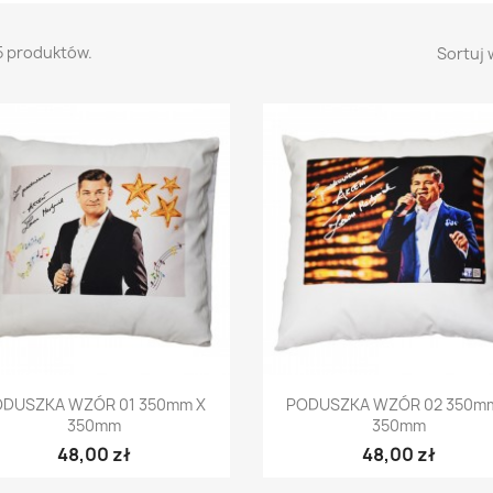
5 produktów.
Sortuj 
Szybki podgląd
Szybki podgląd


ODUSZKA WZÓR 01 350mm X
PODUSZKA WZÓR 02 350m
350mm
350mm
48,00 zł
48,00 zł