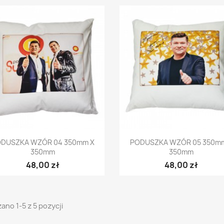
Szybki podgląd
Szybki podgląd


DUSZKA WZÓR 04 350mm X
PODUSZKA WZÓR 05 350m
350mm
350mm
48,00 zł
48,00 zł
ano 1-5 z 5 pozycji