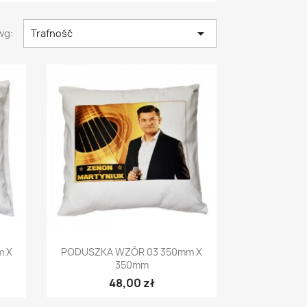

wg:
Trafność
Szybki podgląd

m X
PODUSZKA WZÓR 03 350mm X
350mm
48,00 zł