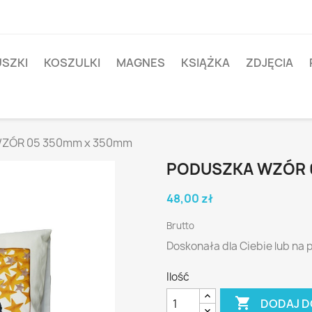
SZKI
KOSZULKI
MAGNES
KSIĄŻKA
ZDJĘCIA
ZÓR 05 350mm x 350mm
PODUSZKA WZÓR 
48,00 zł
Brutto
Doskonała dla Ciebie lub na p
Ilość

DODAJ D