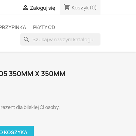
shopping_cart

Koszyk
(0)
Zaloguj się
PRZYPINKA
PŁYTY CD
search
05 350MM X 350MM
rezent dla bliskiej Ci osoby.
O KOSZYKA