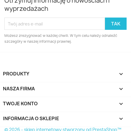
Otrzymuj informację o nowościach i
wyprzedażach
Możesz zrezygnować w każdej chwili. W tym celu należy odnaleźć
szczegóły w naszej informacji prawnej.
PRODUKTY

NASZA FIRMA

TWOJE KONTO

INFORMACJA O SKLEPIE
keyboard_arrow_down
© 2026 - sklep internetowy stworzony od PrestaShop™