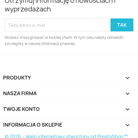
Otrzymuj informację o nowościach i
wyprzedażach
Możesz zrezygnować w każdej chwili. W tym celu należy odnaleźć
szczegóły w naszej informacji prawnej.
PRODUKTY

NASZA FIRMA

TWOJE KONTO

INFORMACJA O SKLEPIE
keyboard_arrow_down
© 2026 - sklep internetowy stworzony od PrestaShop™