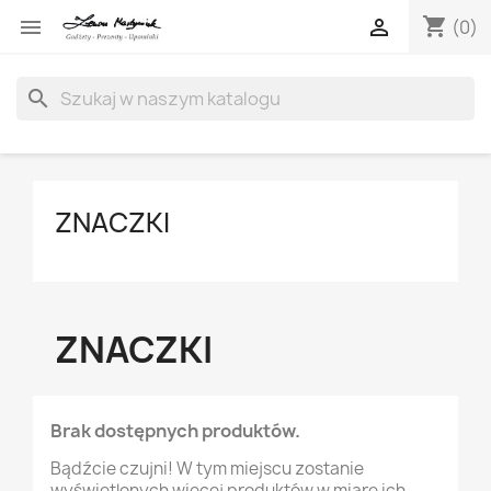
shopping_cart


(0)
search
ZNACZKI
ZNACZKI
Brak dostępnych produktów.
Bądźcie czujni! W tym miejscu zostanie
wyświetlonych więcej produktów w miarę ich